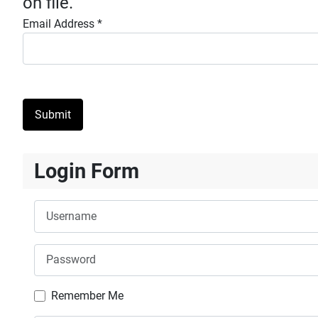
on file.
Email Address
*
Submit
Login Form
Username
Password
Remember Me